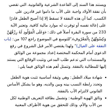
ويستند هذا السند إلى القاعدة الشرعية والقانونية. التي تقضي
بأن نفقة الأولاد واجبة على الأب ما داموا غير قادرين على
الكسب. كما أن هذه النفقة لا تسقط إلا إذا أصبح الطفل قادرًا
على إعالة نفسه أو توفرت له موارد مالية كافية. وتعتبر الآية
233 من سورة البقرة أصلاً في ذلك : ﴿وَعَلَى الْمَوْلُودِ لَهُ رِزْقُهُنَّ
وَكِسْوَتُهُنَّ بِالْمَعْرُوفِ﴾.”للتوسع في الموضوع راجع 107 من :
(باب
النفقة على العيال)
” ولهذا يقتضي الأمر قبل الشروع في رفع
الدعوى أمام المحكمة المختصة إعداد مجموعة من الوثائق
والمستندات التي تدعم طلب المدعي وتثبت الوقائع التي يستند
إليها للمطالبة بالنفقة. وتتمثل أهم هذه الوثائق فيما يلي :
شهادة ميلاد الطفل : وهي وثيقة أساسية تثبت هوية الطفل
وتحدد رابطة النسب بينه وبين والديه، وهو ما يشكل الأساس
القانوني لالتزام الأب بالنفقة.
وثائق الهوية الوطنية : وتشمل بطاقة التعريف الوطنية لكل
من الأب والأم، وذلك للتحقق من هوية الأطراف المعنية