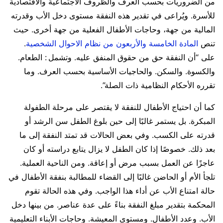
من الضروريات بحسب العرف والظروف الاجتماعية والاقتصادية
للأسرة. ويُراعى في تقدير هذه النفقة مستوى دخل الأب وقدرته
المالية من جهة، وحاجات الأطفال الفعلية من جهة أخرى. حيث
تنص
المادة الخامسة والأربعون من نظام الاحوال الشخصية
.
على “أن النفقة حق من حقوق المنفق عليه. وتشمل : الطعام.
والكسوة. والسكن. والحاجيات الأساسية بحسب العرف. وما
تقرره الأحكام النظامية ذات الصلة”.
كما أن احتياج الأطفال للنفقة لا يقتصر على مرحلة الطفولة
المبكرة. بل يستمر غالبًا إلى حين بلوغ الطفل سن الرشد أو
قدرته على الكسب. وفي بعض الحالات قد تمتد النفقة إلى ما
بعد ذلك. خصوصًا إذا كان الطفل لا يزال يتابع دراسته أو كان
عاجزًا عن العمل بسبب مرض أو إعاقة. ومن الناحية العملية.
تلجأ الأم أو الحاضن غالبًا إلى القضاء للمطالبة بنفقة الأطفال في
حالة امتناع الأب عن أداء هذا الواجب. وفي هذه الحالة تقوم
المحكمة بتقدير مبلغ النفقة بناءً على عدة عناصر. من بينها دخل
الأب. وعدد الأطفال. ومستوى المعيشة. وحاجات الأبناء التعليمية