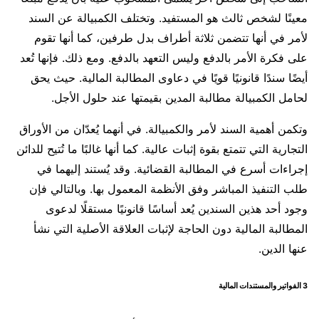
معينًا لشخص ثالث هو المستفيد. وتختلف الكمبيالة عن السند
لأمر في أنها تتضمن ثلاثة أطراف بدل طرفين، كما أنها تقوم
على فكرة الأمر بالدفع وليس التعهد بالدفع. ومع ذلك. فإنها تُعد
أيضًا سندًا قانونيًا قويًا في دعاوى المطالبة المالية. حيث يحق
لحامل الكمبيالة مطالبة المدين بقيمتها عند حلول الأجل.
وتكمن أهمية السند لأمر والكمبيالة. في أنهما يُعدّان من الأوراق
التجارية التي تتمتع بقوة إثبات عالية. كما أنها غالبًا ما تُتيح للدائن
إجراءات أسرع في المطالبة القضائية. وقد يُستند إليهما في
طلب التنفيذ المباشر وفق الأنظمة المعمول بها. وبالتالي فإن
وجود أحد هذين السندين يُعد أساسًا قانونيًا مستقلًا لدعوى
المطالبة المالية دون الحاجة لإثبات العلاقة الأصلية التي نشأ
عنها الدين.
3 الفواتير والمستندات المالية