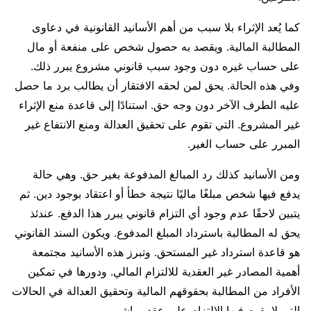
كما يُعد الإثراء بلا سبب من أهم الأسانيد القانونية في دعاوى
المطالبة المالية. ويقصد به حصول شخص على منفعة أو مال
على حساب غيره دون وجود سبب قانوني مشروع يبرر ذلك.
وفي هذه الحالة. يحق لمن لحقه الافتقار أن يطالب برد ما حصل
عليه الطرف الآخر دون وجه حق. استنادًا إلى قاعدة منع الإثراء
غير المشروع. التي تقوم على تحقيق العدالة ومنع الانتفاع غير
المبرر على حساب الغير.
ومن الأسانيد كذلك رد المبالغ المدفوعة بغير حق. وهي حالة
يدفع فيها شخص مبلغًا ماليًا نتيجة خطأ أو اعتقاد بوجود دين. ثم
يتبين لاحقًا عدم وجود أي التزام قانوني يبرر هذا الدفع. عندئذ
يحق له المطالبة باسترداد المبلغ المدفوع. ويكون السند القانوني
هو قاعدة استرداد غير المستحق. وتبرز هذه الأسانيد مجتمعة
أهمية المصادر غير العقدية للالتزام المالي. ودورها في تمكين
الأفراد من المطالبة بحقوقهم المالية وتحقيق العدالة في الحالات
التي لا يقوم فيها الالتزام على عقد مباشر.