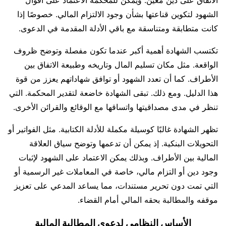
الاتفاق على دين معين. ويمكن للمحكمة الاعتماد على أقوال
الشهود لتكوين قناعتها بشأن وجود الالتزام المالي. خصوصًا إذا
كانت متطابقة ومتناسقة مع باقي الأدلة المقدمة في الدعوى.
تكتسب الشهادة أهمية أكبر عندما تكون مفصلة وتوضح ظروف
الواقعة. مثل مكان تسليم المال وتاريخه وطبيعة الاتفاق بين
الأطراف. كما أن تعدد الشهود أو توافق شهاداتهم يعزز من قوة
هذا الدليل. ومع ذلك. تبقى الشهادة خاضعة لتقدير المحكمة. التي
تنظر في مدى مصداقيتها واتساقها مع الوقائع والقرائن الأخرى.
تظهر الشهادة غالبًا كوسيلة مكملة للأدلة الكتابية. مثل الفواتير أو
التحويلات البنكية. إذ يمكن أن تدعمها وتوضح سياق العلاقة
المالية بين الأطراف. وبذلك يمكن الاعتماد على الشهود لإثبات
وجود دين أو التزام مالي، خاصة في المعاملات غير الرسمية أو
التي تمت دون تحرير مستندات، مما يساعد المدعي على تعزيز
موقفه والمطالبة بحقه المالي أمام القضاء.
الأساس النظامي لدعوى المطالبة المالية