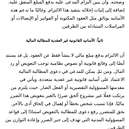
وصحته. وأن يبين التزام المدعى عليه بدفع المبلغ المتفق عليه.
إضافة إلى إثبات إخلاله بتنفيذ هذا الالتزام. وغالبًا ما تدعم هذه
الأسانيد بوثائق مثل العقود المكتوبة أو الفواتير أو الإيصالات أو
المراسلات المتبادلة بين الطرفين.
ثانياً : الأسانيد القانونية غير العقدية للمطالبة المالية
أن الالتزام بدفع مبلغ مالي لا ينشأ فقط عن العقود. بل قد يستند
أيضًا إلى وقائع قانونية أو نصوص نظامية توجب التعويض أو رد
المال. ومن ثمّ. يمكن للمدعي في دعوى المطالبة المالية
الاعتماد على أسانيد قانونية غير عقدية متعددة. ويأتي في
مقدمتها المسؤولية التقصيرية أو الفعل الضار. حيث يلتزم من
يرتكب فعلًا غير مشروع ألحق ضررًا بالغير بتعويض هذا الضرر
ماليًا. فإذا تسبب شخص بخطأ أو إهمال في إلحاق أذى بالآخر.
يحق للمتضرر رفع دعوى للمطالبة بالتعويض استنادًا إلى قواعد
المسؤولية المدنية التي تهدف إلى جبر الضرر وإعادة التوازن بين
الطرفين.