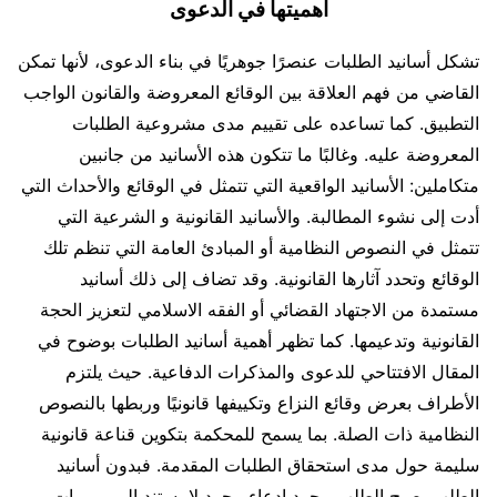
أهميتها في الدعوى
تشكل أسانيد الطلبات عنصرًا جوهريًا في بناء الدعوى، لأنها تمكن
القاضي من فهم العلاقة بين الوقائع المعروضة والقانون الواجب
التطبيق. كما تساعده على تقييم مدى مشروعية الطلبات
المعروضة عليه. وغالبًا ما تتكون هذه الأسانيد من جانبين
متكاملين: الأسانيد الواقعية التي تتمثل في الوقائع والأحداث التي
أدت إلى نشوء المطالبة. والأسانيد القانونية و الشرعية التي
تتمثل في النصوص النظامية أو المبادئ العامة التي تنظم تلك
الوقائع وتحدد آثارها القانونية. وقد تضاف إلى ذلك أسانيد
مستمدة من الاجتهاد القضائي أو الفقه الاسلامي لتعزيز الحجة
القانونية وتدعيمها. كما تظهر أهمية أسانيد الطلبات بوضوح في
المقال الافتتاحي للدعوى والمذكرات الدفاعية. حيث يلتزم
الأطراف بعرض وقائع النزاع وتكييفها قانونيًا وربطها بالنصوص
النظامية ذات الصلة. بما يسمح للمحكمة بتكوين قناعة قانونية
سليمة حول مدى استحقاق الطلبات المقدمة. فبدون أسانيد
الطلب يصبح الطلب مجرد ادعاء مجرد لا يستند إلى مبررات