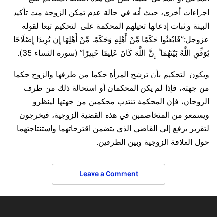
اجراءات أخرى، حيث أنه في حالة عدم تمكن الزوجة مت تأكيد
البينة وإثبات إدعائها تحيلهم المحكمة على التحكيم تبعا لقوله
عزوجل:”فَابْعَثُوا حَكَمًا مِّنْ أَهْلِهِ وَحَكَمًا مِّنْ أَهْلِهَا إِن يُرِيدَا إِصْلَاحًا
يُوَفِّقِ اللَّهُ بَيْنَهُمَا ۗ إِنَّ اللَّهَ كَانَ عَلِيمًا خَبِيرًا” (سورة النساء 35).
ويكون التحكيم بأن ترشح المرأة حكما من طرفها والزوج حكما
من جهته، فإذا لم يكن المحكمان أو استحالة ذلك من طرف
الزوجان، فإن المحكمة تنتدب محكمين من جهتها لينظرو
ويسمعو من المتخاصمين في هذه القضية الزوجية، فيخرجون
لتقرير يرفع إلى القاضي الذي يتضمن اقترحاتهما واستنتاجتهما
حول العلاقة الزوجية وبين الطرفين.
Leave a Comment