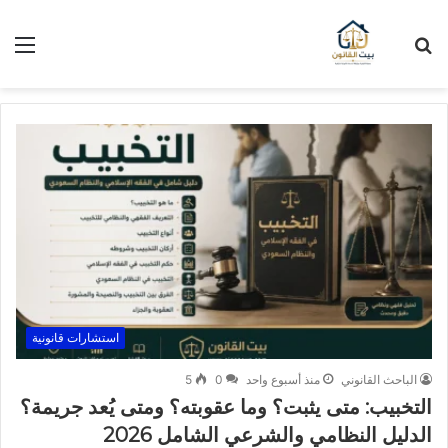
بحث
الق
عن
استشارات قانونية
الباحث القانوني
منذ أسبوع واحد
0
5
التخبيب: متى يثبت؟ وما عقوبته؟ ومتى يُعد جريمة؟
الدليل النظامي والشرعي الشامل 2026