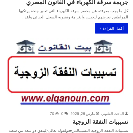
جريمة سرقة الكهرباء في القانون المصري
كل ما يجب معرفته عن محضر سرقة الكهرباء التي تعنبر جنحة يرتكبها
المواطنين تعرضهم للحبس والغرامة وتشويه السجل الجنائى ولقد…
أكمل القراءة »
الباحث القانوني
مارس 26, 2025
0
70
تسبيبات النفقة الزوجية
تسبيبات النفقة الزوجية التسبيبالمرجعولقوله تعالى{لينفق ذو سعة من سعته