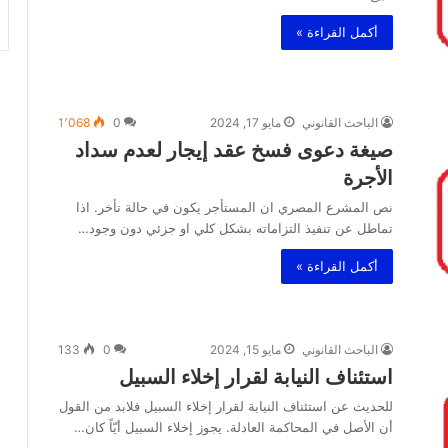
أكمل القراءة »
الباحث القانوني
مايو 17, 2024
0
1٬068
صيغة دعوى فسخ عقد إيجار لعدم سداد
الأجرة
نص المشرع المصري ان المستأجر يكون في حالة تأخر. اذا
تماطل عن تنفيذ التزاماته بشكل كلي او جزئي دون وجود…
أكمل القراءة »
الباحث القانوني
مايو 15, 2024
0
133
استئناف النيابة لقرار إخلاء السبيل
للحديث عن استئناف النيابة لقرار إخلاء السبيل فلابد من القول
أن الأصل في المحاكمة العادلة. يجوز إخلاء السبيل أيّاً كان…