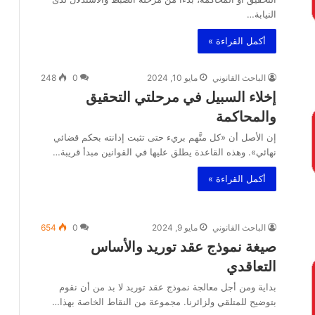
النيابة…
أكمل القراءة »
الباحث القانوني
مايو 10, 2024
0
248
إخلاء السبيل في مرحلتي التحقيق
والمحاكمة
إن الأصل أن «كل متَّهم بريء حتى تثبت إدانته بحكم قضائي
نهائي». وهذه القاعدة يطلق عليها في القوانين مبدأ قريبة…
أكمل القراءة »
الباحث القانوني
مايو 9, 2024
0
654
صيغة نموذج عقد توريد والأساس
التعاقدي
بداية ومن أجل معالجة نموذج عقد توريد لا بد من أن نقوم
بتوضيح للمتلقي ولزائرنا. مجموعة من النقاط الخاصة بهذا…