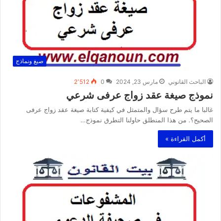
صيغ ونماذج
الباحث القانوني
مارس 23, 2024
0
2٬512
نموذج صيغة عقد زواج عرفى شرعي
غالبا ما يتم طرح سؤال والمتمثل في كيفية كتابة صيغة عقد زواج عرفى
الصحيح؟. من هذا المنطلق حاولنا التطرق نموذج…
أكمل القراءة »