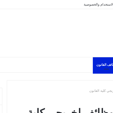
لاستخدام والخصوصية
ئف القانون
جي كلية القانون
وظائف لخريجي كلية