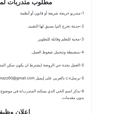
‏مطلوب متدربات لمك
‏6-يذكر اسم الحي الذي يسكنه المتدرب/ة في موضوع ال
‏بدون مقدمات.
‏إعلان وظيف