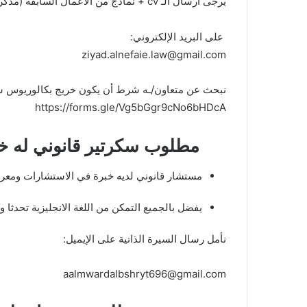
‏يرجى ارسال الـ cv + نماذج من الاعمال السابقة (مذكرات وعقود).
‏⁦ ⁩
‏ على البريد الإلكتروني:
ziyad.alnefaie.law@gmail.com
نبحث عن متعاون/ـه شرط أن يكون خريج بكالوريوس شر
‏مطلوب سكرتير قانوني له خ
‏مستشار قانوني لديه خبرة في الاستشارات ومعرفة 
‏يفضل بالجميع التمكن من اللغة الانجليزية تحدثا وك
‏نأمل رسال السيرة الذاتية على الإيميل: