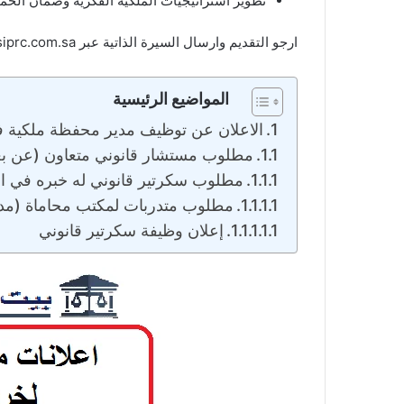
‏تطوير استراتيجيات الملكية الفكرية وضمان الحماية
‏ارجو التقديم وارسال السيرة الذاتية عبر ⁦ careers@siprc.com.sa⁩ !
المواضيع الرئيسية
‏الاعلان عن توظيف مدير محفظة ملكية ف
‏مطلوب مستشار قانوني متعاون (عن بع
‏مطلوب سكرتير قانوني له خبره في ا
‏مطلوب متدربات لمكتب محاماة (مدي
‏إعلان وظيفة سكرتير قانوني