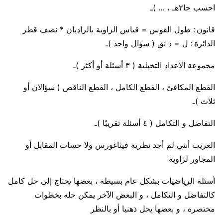
احسب جا٢هـ ، … )ـ
قانون : طول القوس = قياس الزاوية بالراديان * نصف قطر
الدائرة : ل = د نق ( سؤال واحد )ـ
مجموعة الأعداد التخيلية ( ٣ أسئلة أو أكثر )ـ
القطع المكافئ ، القطع الكامل ، القطع الناقص ( سؤالان أو
ثلاث )ـ
التفاضل و التكامل ( ٤ أسئلة تقريبًا )ـ
الغريب أنني لم أجد نظرية فيثاغورس ولا حساب المقابل أو
المجاور لزاوية
أسئلة الرياضيات بشكل عام بسيطة ، بعضها يحتاج إلى حل كامل
كالتفاضل و التكامل ، و البعض الآخر يمكن حله بخطوات
مختصره ، و بعضها يحل ذهنيا أو بالنظر