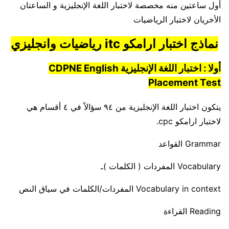
أول ساعتين منه مخصصة لاختبار اللغة الإنجليزية و الساعتان
الأخريان لاختبار الرياضيات
نماذج اختبار ارامكو itc رياضيات وانجليزي
أولا : اختبار اللغة الإنجليزية CDPNE English
Placement Test
يتكون اختبار اللغة الإنجليزية من ٩٤ سؤالاً في ٤ أقسام هي
لاختبار ارامكو cpc.
Grammar القواعد
Vocabulary المفردات ( الكلمات )ـ
Vocabulary in context المفردات/الكلمات في سياق النص
Reading القراءة