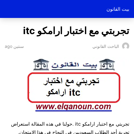
بيت القانون
تجربتي مع اختبار ارامكو itc
سنتين ago
الباحث القانوني
تجربتي مع اختبار ارامكو itc .حولنا في هذه المقالة استعراض
تجربة أحد الطلاب السعوديين في النجاح في هذا الامتحان.