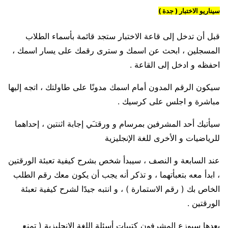
سيناريو الاختبار ( جدة )
قبل أن تدخل إلى قاعة الاختبار ستجد قائمة بأسماء الطلاب
المسجلين ، ابحث عن اسمك و سترى رقمك على يسار اسمك ،
احفظه و ادخل إلى القاعة .
سيكون الرقم المدون أمام اسمك مدونًا على طاولتك ، اتجه إليها
مباشرة و اجلس على كرسيك .
سيأتيك أحد المشرفين بمرسام و ورقتـَي إجابة اثنتين ، إحداهما
للرياضيات و الأخرى للغة الإنجليزية
عند السابعة و النصف ، سيبدأ شخص بشرح كيفية تعبئة الورقتين
، ابدأ معه بتعبأتهما ، و تذكر أنه يجب أن يكون معك رقم الطلب
الخاص بك ( رقم الاستمارة ) ، و انتبه جيدًا لشرح كيفية تعبئة
الورقتين .
بعدها سيوزع المشرفون كتيبات أسئلة اللغة الإنجليزية ( تمنع