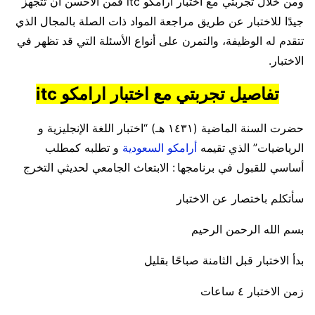
ومن خلال تجربتي مع اختبار ارامكو itc فمن الأحسن أن تتجهز
جيدًا للاختبار عن طريق مراجعة المواد ذات الصلة بالمجال الذي
تتقدم له الوظيفة، والتمرن على أنواع الأسئلة التي قد تظهر في
الاختبار.
تفاصيل تجربتي مع اختبار ارامكو itc
حضرت السنة الماضية (١٤٣١ هـ) “اختبار اللغة الإنجليزية و
الرياضيات” الذي تقيمه
أرامكو السعودية
و تطلبه كمطلب
أساسي للقبول في برنامجها : الابتعاث الجامعي لحديثي التخرج
سأتكلم باختصار عن الاختبار
بسم الله الرحمن الرحيم
بدأ الاختبار قبل الثامنة صباحًا بقليل
زمن الاختبار ٤ ساعات