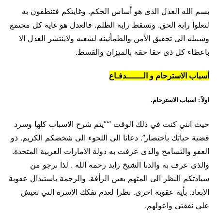
بسم الله العدل الذى هو أساس الحكم. وغايتكم فتنطقون به
لتعلوا رايه الحق. وتسقط رايه الظلم. فالعدل هو غاية كل مجتمع
وسبيله الى تحقيق الأمن والطمأنينه لشعبه ولاينتشر العدل الا
باعطاء كل ذى حقا حقه بالميزان والقسط.
أسباب الاسترحام و الـــــــدفـاع
اولاً : اسباب الاسترحام.
حيث انني كنت في ذلك الوقت “‘”يتم شرح الاسباب كلها وسرد
قضية حياتك باختصار”. دعانا الى اللجوء الى شخصكم الكريم. ذو
العفو والتسامح والذى عرفت به دولة الامارات العربية المتحدة.
والذى عرف به والدنا الشيخ زايد رحمه الله . لذا نرجو من
سيادتكم النظر الى المتهم بعين الرأفة. والرحمة باستبدال عقوبة
الابعاد. بأية عقوبة اخرى. نظرا لعدم تفكك الاسرة التي تعيش
علي نفقتي واعولهم.