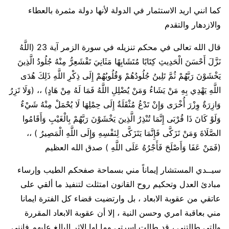
كما انني اريد الاستثمار في الدولة لأنها دولة مثمرة بالعطاء
والازدهار والتقدم
قال الله تعالى في محكم تنزيله في سورة الزمر آية 23 (اللَّهُ
نَزَّلَ أَحْسَنَ الْحَدِيثِ كِتَابًا مُتَشَابِهًا مَثَانِيَ تَقْشَعِرُّ مِنْهُ جُلُودُ الَّذِينَ
يَخْشَوْنَ رَبَّهُمْ ثُمَّ تَلِينُ جُلُودُهُمْ وَقُلُوبُهُمْ إِلَى ذِكْرِ اللَّهِ ذَلِكَ هُدَى
اللَّهِ يَهْدِي بِهِ مَنْ يَشَاءُ وَمَنْ يُضْلِلِ اللَّهُ فَمَا لَهُ مِنْ هَادٍ) ،، (وَلَا تَزِرُ
وَازِرَةٌ وِزْرَ أُخْرَى وَإِنْ تَدْعُ مُثْقَلَةٌ إِلَى حِمْلِهَا لَا يُحْمَلْ مِنْهُ شَيْءٌ
وَلَوْ كَانَ ذَا قُرْبَى إِنَّمَا تُنْذِرُ الَّذِينَ يَخْشَوْنَ رَبَّهُمْ بِالْغَيْبِ وَأَقَامُوا
الصَّلَاةَ وَمَنْ تَزَكَّى فَإِنَّمَا يَتَزَكَّى لِنَفْسِهِ وَإِلَى اللَّهِ الْمَصِيرُ ) ،،
(فَمَنْ عَفَا وَأَصْلَحَ فَأَجْرُهُ عَلَى اللَّهِ ) صدق الله العظيم
سيــدي المستشار إيماناً مني بسماحة صفحكم الطيب وإرساء
مبادئ العدل وتحكيم روح القانون امتثلت لتنفيذ ما ألقي على
عاتقي من عقوبة الابعاد ، بل وارتضيت قضاء كل الفترة ايمانا
مني بعاقبة امري وحسن النية ، إلا أن عقوبة الابعاد المقررة
والتي طالتني ، قد طالت اسرتي وما لها الاثر البالغ عليهم فإنني