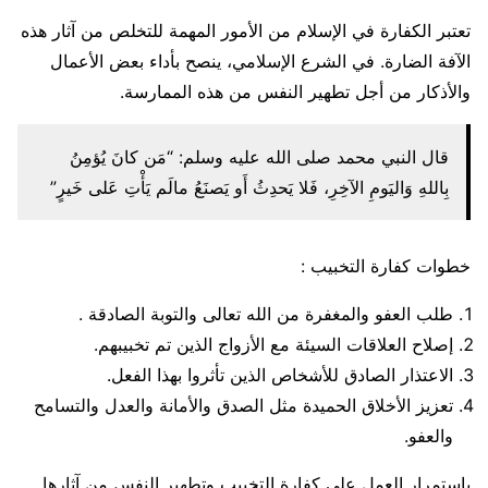
تعتبر الكفارة في الإسلام من الأمور المهمة للتخلص من آثار هذه
الآفة الضارة. في الشرع الإسلامي، ينصح بأداء بعض الأعمال
والأذكار من أجل تطهير النفس من هذه الممارسة.
قال النبي محمد صلى الله عليه وسلم: “مَن كانَ يُؤمِنُ
بِاللهِ وَاليَومِ الآخِرِ، فَلا يَحدِثُ أَو يَصنَعُ مالَم يَأْتِ عَلى خَيرٍ”
خطوات كفارة التخبيب :
طلب العفو والمغفرة من الله تعالى والتوبة الصادقة .
إصلاح العلاقات السيئة مع الأزواج الذين تم تخبيبهم.
الاعتذار الصادق للأشخاص الذين تأثروا بهذا الفعل.
تعزيز الأخلاق الحميدة مثل الصدق والأمانة والعدل والتسامح
والعفو.
باستمرار العمل على كفارة التخبيب وتطهير النفس من آثارها