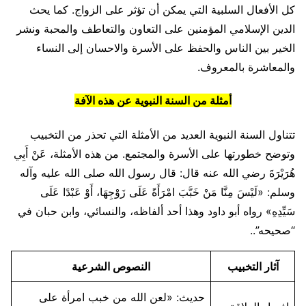
كل الأفعال السلبية التي يمكن أن تؤثر على الزواج. كما يحث
الدين الإسلامي المؤمنين على التعاون والتعاطف والمحبة ونشر
الخير بين الناس والحفظ على الأسرة والاحسان إلى النساء
والمعاشرة بالمعروف.
أمثلة من السنة النبوية عن هذه الآفة
تتناول السنة النبوية العديد من الأمثلة التي تحذر من التخبيب
وتوضح خطورتها على الأسرة والمجتمع. من هذه الأمثلة، عَنْ أَبِي
هُرَيْرَةَ رضي الله عنه قال: قال رسول الله صلى الله عليه وآله
وسلم: «لَيْسَ مِنَّا مَنْ خَبَّبَ امْرَأَةً عَلَى زَوْجِهَا، أَوْ عَبْدًا عَلَى
سَيِّدِهِ» رواه أبو داود وهذا أحد ألفاظه، والنسائي، وابن حبان في
“صحيحه”..
آثار التخبيب
النصوص الشرعية
حديث: «لعن الله من خبب امرأة على