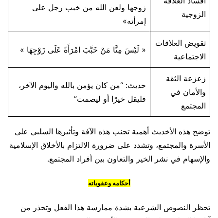
افساد العلاقة
زوجها ولعن الله من خبب رجل على
الزوجية
إمرأته»
تقويض العلاقات
« لَيْسَ مِنَّا مَنْ خَبَّبَ امْرَأَةً عَلَى زَوْجِهَا »
الاجتماعية
زعزعة الثقة
حديث: “من كان يؤمن بالله واليوم الآخر،
والأمان في
فليقل خيرًا أو ليصمت”
المجتمع
توضح هذه الأخديث أهمية تجنب هذه الآفة وتأثيرها السلبي على
الأسرة والمجتمع، وتشدد على ضرورة الالتزام بالأخلاق الإسلامية
والإسهام في نشر الخير والتعاون بين أفراد المجتمع.
أحكامه وعقوباته
تحظر النصوص الشرعية بشدة ممارسة هذا الفعل وتحذر من