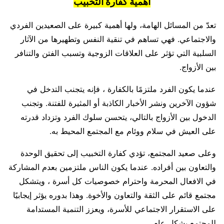
أهمية كفارة التخبيب
تعدّ من المسائل الهامة، ولها أهمية كبيرة على الصعيدين الفردي
والاجتماعي. فهي تساهم في تنقية النفس وتطهيرها من الآثار
السلبية التي تؤثر على العلاقات الزوجية وتسبب الفتن والتنافر
بين الأزواج.
عندما يكون الفرد ملتزمًا بالكفارة ، فإنه يتجنب التدخل في
شؤون الآخرين ونشر الأخبار الكاذبة أو المثيرة للفتنة. وتجنب
الدخول بين الأزواج بالتالي، يتحسن سلوك الفرد وتزداد قدرته
على العيش في سلام ووئام مع المجتمع المحيط به.
وعلى صعيد المجتمع، تؤدي كفارة التخبيب إلى تحقيق الوحدة
والتعاون بين أفراده. عندما يكون الناس ملتزمين بعدم المشاركة
في الافعال المحرمة واحترام خصوصيات كل أسرة ، ويتشكل
مجتمع قائم على الثقة والتعاون والأخوة. وهذا بدوره يؤثر إيجابيًا
على الاستقرار الاجتماعي للأسرة، ويعزز التنمية المستدامة
للمجتمع بشكل عام.