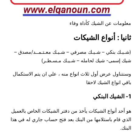
معلومات عن الشيك كأداة وفاء
ثانيا : أنواع الشيكات
(شـيـك بنكي – شـيـك مصرفي – شـيـك معـتـمــد/مصدق –
شيك إسمى- شيك لحامله – شـيـك مـسـطـر)
وسنتناول عرض أول ثلاث انواع منه ، علي ان يتم الاستكمال
باقي انواع الشيك لاحقا
1- الشيك البنكي
هو أحد أنواع الشيكات يأخذ من دفتر الشيكات الخاص بالعميل
الذي قام باستلامها من البنك بعد فتح حساب جاري له في هذا
البنك.