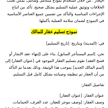
الإيجار . من خلال استخدام نموذج متكامل وشامل، يمكن تجنب
الخلافات وتوثيق عملية التسليم بشكل صحيح. تأكد من اتباع
الإجراءات المناسبة والتأكد من تضمين جميع العناصر الأساسية
في النموذج لضمان سلامة العملية بأكملها.
نموذج تسليم عقار للمالك
في: (المدينة) وبتاريخ: [تاريخ التسليم]
نحن، [اسم المستأجر السابق]، بناء على (إنتهاء عقد الايجار أو
فسخ العقد) نقوم بتسليم العقار الموجود في [عنوان العقار] إلى
[اسم المالك الجديد] بموجب هذا الوثيقة. وذلك بعدما تم التأكد
من أن العقار تم تنظيفه وصيانته بشكل كامل قبل التسليم.
تفاصيل العقار:
عنوان العقار: [عنوان العقار]
وصف العقار: [وصف موجز للعقار، عدد الغرف، الحمامات،