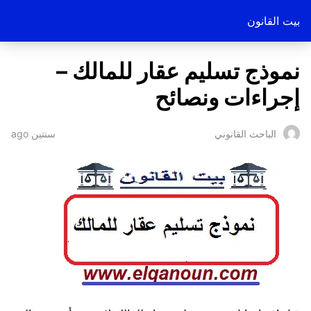
بيت القانون
نموذج تسليم عقار للمالك –
إجراءات ونصائح
سنتين ago
الباحث القانوني