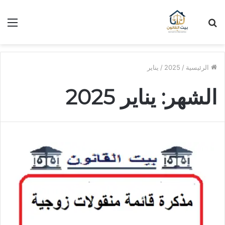
بحث
الق
عن
الرئيسية
/
2025
/
يناير
الشهر:
يناير 2025