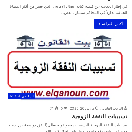
في إطار الحديث عن كيفية كتابة ايصال الامانة . الذي يعتبر من أكثر القضايا
الجنائية تداولاً في المحاكم سنتناول بعض…
أكمل القراءة »
الدعاوى القضائية
الباحث القانوني
مارس 26, 2025
0
71
تسبيبات النفقة الزوجية
تسبيبات النفقة الزوجية التسبيبالمرجعولقوله تعالى{لينفق ذو سعة من سعته
ومن قدر عليه رزقه فلينفق مما آتاه الله لا يكلف الله…