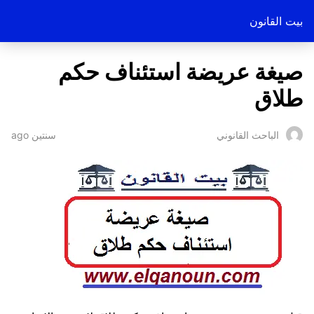
بيت القانون
صيغة عريضة استئناف حكم
طلاق
سنتين ago
الباحث القانوني