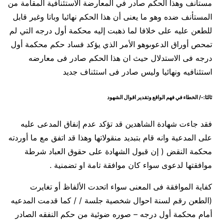
مستأنف وهذا الحكم صادر في المعارضة الاستئنافية المقامة من
المستأنف ضده وهو ما يعنى أن هذا الحكم نهائيا وباتا وغير قابل
للطعن عليه على خلافا لما ذهبت إليه محكمة أول درجه التي لم
تمحص أوراق الدعوىوهو الأمر الذي يؤكد فساد حكم محكمة أول
درجه فى الاستدلال حيث ان هذا الحكم صادر فى معارضه
استئنافيه ونهائيا وليس صادر فى استئناف جديد
ثالثا:-/ الخطاء في فهم الواقع وتقدير اقوال الشهود
فقد جاءت شهادة الشاهدين قد تؤكد عدم إنفاق المدعى عليه
على المدعية وانه قام بتبديد منقولاتها وهذا قد اتفق مع ما أوردته
محكمة النقض ( إن قبول الشهادة على حقوق العباد شرطة
موافقتها لدعوى سواء كان موافقة تامة او تضمنية .
كفاية الموافقة فى المعنى سواء اتحدت الألفاظ أو تغايرت
(الطعن رقم لسنة احوال شخصية جلسة / / كما قدمت المدعيه
أمام محكمة أول درجه – صوره ضوئية من حكم النفقه الصادر