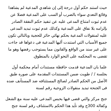
حيث استند حكم أول درجة إلى إن شاهدي المدعية لم يشاهدا
وقائع التعدي سواء بالضرب أو السب على المدعية فضلا عن
عدم ثبوت امتناع المدعى عليه عن تنفيذ حكم النفقة الصادر
بإلزامه بلا نفاق على المدعية وكذلك عدم ثبوت تبديد المدعى
عليه لمنقولات المدعية بحكم نهائي حائز للحجية وبالتالي تكون
جميع الأسباب التي استندت أليها المدعية فى دعواها قد جاءت
على غير سند من الواقع والقانون مما يستوجب رفضها وهو ما
تقضى به المحكمه على النحو الوارد بالمنطوق.
علما بان المدعية قدمت حافظة مستندات أمام محكمة أول
بجلسة / / طويت ضمن المستندات المقدمة على صوره طبق
الأصل من الحكم الصادر لصالح المستئنافه ضد المستأنف ضده
فى الجنحة تبديد منقولات الزوجية رقم لسنة
جنح مركز والتي قضى فيها بحبس المدعى عليه سنة مع الشغل
وكفالة 300ج وقد تأيد هذا الحكم بالاستئناف رقم لسنة جنح