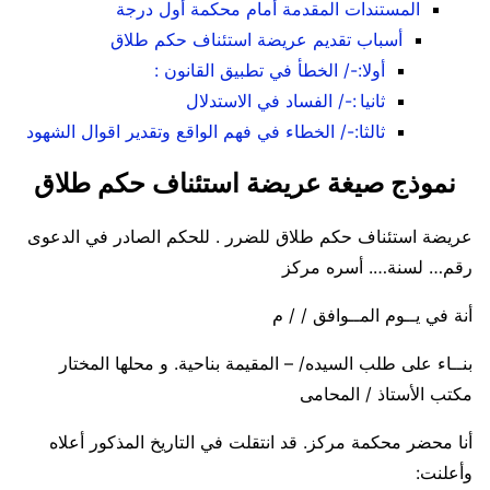
المستندات المقدمة أمام محكمة أول درجة
أسباب تقديم عريضة استئناف حكم طلاق
أولا:-/ الخطأ في تطبيق القانون :
ثانيا :-/ الفساد في الاستدلال
ثالثا:-/ الخطاء في فهم الواقع وتقدير اقوال الشهود
نموذج صيغة عريضة استئناف حكم طلاق
عريضة استئناف حكم طلاق للضرر . للحكم الصادر في الدعوى
رقم… لسنة…. أسره مركز
أنة في يــوم المــوافق / / م
بنــاء على طلب السيده/ – المقيمة بناحية. و محلها المختار
مكتب الأستاذ / المحامى
أنا محضر محكمة مركز. قد انتقلت في التاريخ المذكور أعلاه
وأعلنت: